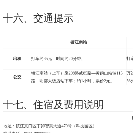
十六、交通提示
镇江南站
出租
打车约35元，时间约20分钟。
打
镇江南站（上车）乘208路或85路—黄鹤山站转115
万
公交
路—明都大饭店站下车；约1小时，票价2元。
5
十七、住宿及费用说明
地址：镇江京口区丁卯智慧大道470号（科技园区）