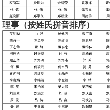
应尚军
於世为
余碧莹
袁家海
查
张 钦
张 伟
张
伟
张希良
张
赵晓丽
郑季良
郑新业
周德群
理事（按姓氏拼音排序）
艾明晔
白
洋
鲍健强
曹广喜
曹
陈诗一
陈奕玲
陈占明
陈真玲
陈
丁志华
董
锋
董会忠
董维佳
樊
冯连勇
凤振华
付
强
高翠侠
高
顾正华
郭海涛
郭海湘
郭
莉
郭
何
枫
何凌云
何永秀
贺
勇
侯
蒋尚明
焦建玲
金晶亮
金菊良
鞠
李惠娟
李继清
李金铠
李
靖
李
英
李治国
梁大鹏
梁巧梅
刘兰翠
刘满芝
刘
倩
刘庆富
刘
罗
党
吕
涛
吕
鑫
马铁驹
马
聂
锐
宁亚东
牛东晓
欧阳斌
潘