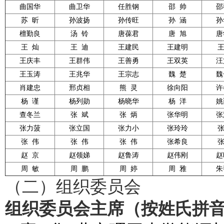
曲国华
曲卫华
任胜钢
邵
帅
邵
苏
昕
孙波扬
孙传旺
孙
涵
孙
檀勤良
汤
铃
唐葆君
唐
旭
唐
王
灿
王
迪
王建民
王建明
王庆丰
王群伟
王善勇
王双英
汪
王玉涛
王兆华
王宗志
魏
楚
魏
肖建忠
邢贞相
熊
灵
徐向阳
许
杨
谨
杨列勋
杨晓华
杨
洋
姚
查冬兰
张
斌
张
炳
张华明
张
张力菠
张立国
张力小
张玲玲
张
伟
张
伟
张
伟
张希良
赵
京
赵领娣
赵鲁涛
赵伟刚
赵
周
敏
周
鹏
周
婷
周
雅
朱
（二）组织委员会
组织委员会主席（按姓氏拼