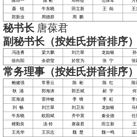
陈诗一
陈
彬
邓祥征
范体军
方
聂
锐
牛东晓
田立新
王 灿
王
郑新业
周德群
周 鹏
秘书长
唐葆君
副秘书长（按姓氏拼音排序
冯连勇
梁大鹏
刘兰翠
龙如银
徐向阳
余碧莹
於世为
张 宁
张
常务理事（按姓氏拼音排序
鲍健强
常香云
陈
彬
陈
红
陈
耿
涌
郭海涛
郭丕斌
郝
宇
匡海波
雷仲敏
李
锋
李
虹
李
刘
畅
刘兰翠
刘卫东
龙如银
马
牛东晓
欧阳斌
齐中英
秦全德
任
檀勤良
汤 铃
唐葆君
田立新
王
王兆华
王宗志
魏
楚
魏一鸣
温