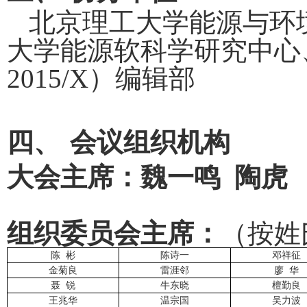
北京理工大学能源与环
大学能源软科学研究中心
2015/X
）编辑部
四、
会议组织机构
大会主席：
魏一鸣
陶虎
组织委员会主席：
（按姓
陈
彬
陈诗一
邓祥征
金菊良
雷涯邻
廖
华
聂
锐
牛东晓
檀勤良
王兆华
温宗国
吴力波