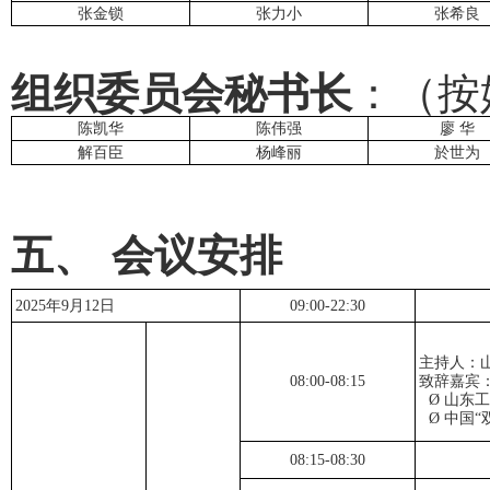
张金锁
张力小
张希良
组织委员会秘书长
：（按
陈凯华
陈伟强
廖
华
解百臣
杨峰丽
於世为
五、
会议安排
2025
年
9
月
12
日
09:00-22:30
主持人：
08:00-08:15
致辞嘉宾
Ø
山东
Ø
中国“
08:15-08:30