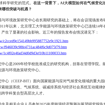
球科学研究的范式。
在这一背景下，
AI
大模型如何在气候变化
来哪些突破与机遇？
源与环境政策研究中心在长期研究的基础上，将在会议现场发布
011
年以来，北京理工大学能源与环境政策研究中心
已
连续
1
4
年
，产生了显著的社会影响
。
近三年的报告发布会情况
请
见下
：
/zxxw/c2cced9e154149bb995887752e9c1921.htm
/zxxw/f946039c98fe4731ac484f6c9d075f79.htm
zxxw/1c4f02e4fad34d0d9d3ef10b11100033.htm
究中心是
2009
年经学校批准成立的研究机构，挂靠在管理学院。
能源与环境政策研究中心。
究中心（
CEEP-BIT
）面向国家能源与应对气候变化领域的重大战
探索能源系统、气候系统、
碳减排
系统与经济社会系统互动规律
的跨学科复合型高层次人才。
学生及
相关
企业人员参加
20
2
5
年度能源经济预测与展望研究报告