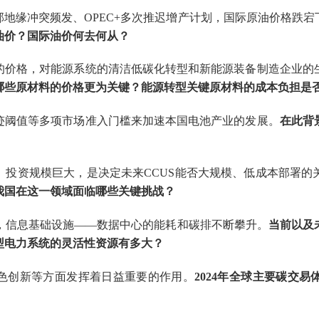
部地缘冲突频发、
OPEC+
多次推迟增产计划，国际原油价格跌宕
油价？国际油价何去何从？
的价格，对能源系统的清洁低碳化转型和新能源装备制造企业的
哪些原材料的价格更为关键？能源转型关键原材料的成本负担是
迹阈值等多项市场准入门槛来加速本国电池产业的发展。
在此背
、投资规模巨大，是决定未来
CCUS
能否大规模、低成本部署的
我国在这一领域面临哪些关键挑战？
，信息基础设施
——
数据中心的能耗和
碳排
不断攀升。
当前以及
型电力系统的灵活性资源有
多
大
？
色创新等方面发挥着日益重要的作用
。
2024
年全球主要
碳交易