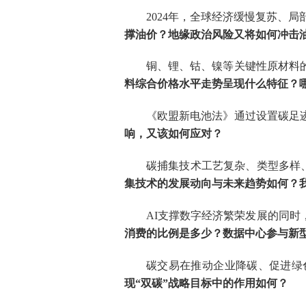
2024
年，全球经济缓慢复苏、局
撑油价
？
地缘政治风险又将如何冲击
铜、锂、钴、镍等关键性原材料
料综合价格水平走势呈现什么特征？
《欧盟新电池法》通过设置碳足
响，又该如何应对？
碳捕集技术工艺复杂、类型多样
集技术的发展动向与未来趋势如何？
AI
支撑数字经济繁荣发展的同时
消费的比例是多少？数据中心参与新
碳交易
在推动企业降碳、促进绿
现
“
双碳
”
战略目标中的作用如何？