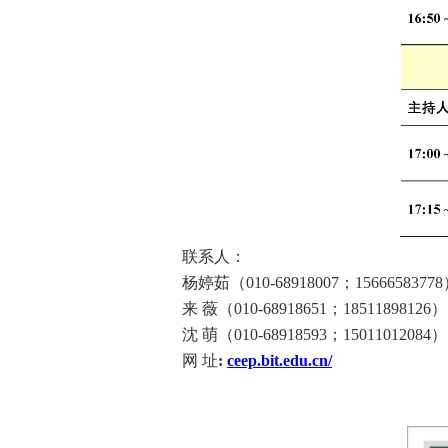
联系人：
杨婷茹
（
010-68918007
；
15666583778
来
薇
（
010-68918651
；
18511898126
）
沈
萌
（
010-68918593
；
15011012084
）
网
址
:
ceep.bit.edu.cn/