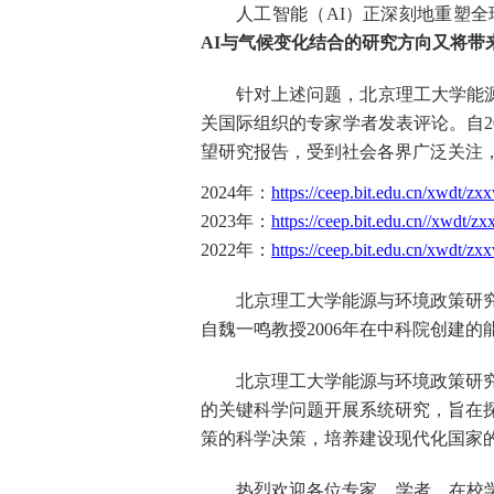
人工智能（
AI
）正深刻地重塑全
AI
与气候变化结合的研究方向又将带
针对上述问题，北京理工大学能
关国际组织的专家学者
发表评论
。
自
2
望研究报告，
受到社会各界广泛关注
2024
年：
https://ceep.bit.edu.cn/xwdt
2023
年：
https://ceep.bit.edu.cn//xwdt
2022
年：
https://ceep.bit.edu.cn/xwdt/
北京理工大学能源与环境政策研
自魏一鸣教授
2006
年在中科院创建的
北京理工大学能源与环境政策研
的关键科学问题开展系统研究，旨在
策的科学决策，培养建设现代化国家
热烈欢迎各位专家、学者、在校