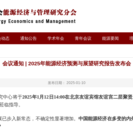
会动态
通知公告
学术年会
青年会议
能源要闻
会议通知 | 2025年能源经济预测与展望研究报告发布会
发布日期： 2025-01-10
究中心将于
202
5
年
1
月
12
日
14:00
在
北京友谊宾馆
友谊宫二层聚贤
莅临指导。
展已步入新常态，不确定性显著增加。
中国能源经济在多变的内
？